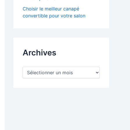
Choisir le meilleur canapé
convertible pour votre salon
Archives
A
r
c
h
i
v
e
s