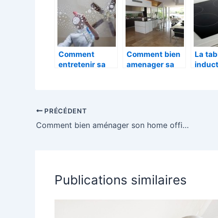
drains!
grand
?
Comment
Comment bien
La tab
entretenir sa
amenager sa
induct
maison et faire
cuisine ?
avant
le ménage de
ses cr
façon plus
choix
simple ?
PRÉCÉDENT
Comment bien aménager son home office?
Publications similaires