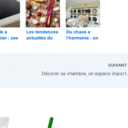
 ménage
le a
Les tendances
Du chaos a
ion : ses
actuelles du
l’harmonie : un
ages et
bricolage pour
meuble adapte
iteres de
la maison et le
pour
jardin
metamorphoser
votre buanderie
SUIVAN
Décorer sa chambre