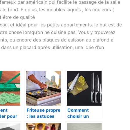
e fameux bar américain qui facilite le passage de la salle
s le fond. En plus, les meubles laqués , les couleurs (
nt être de qualité
eau, et idéal pour les petits appartements. le but est de
autre chose lorsqu’on ne cuisine pas. Vous y trouverez
lants, ou encore des plaques de cuisson au plafond à
dans un placard après utilisation, une idée d’un
ent
Friteuse propre
Comment
der pour
: les astuces
choisir un
r les
maison sont-
couteau de
s de
elles efficaces
cuisine ?