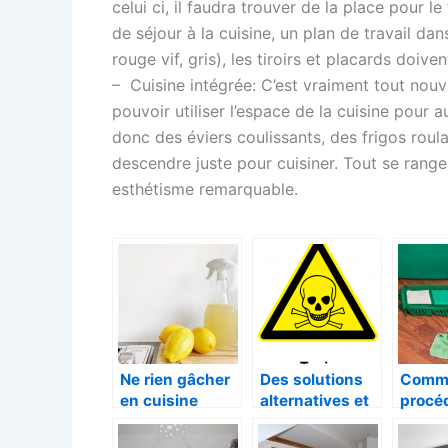
celui ci, il faudra trouver de la place pour l
de séjour à la cuisine, un plan de travail dan
rouge vif, gris), les tiroirs et placards doive
– Cuisine intégrée: C’est vraiment tout nouv
pouvoir utiliser l’espace de la cuisine pour 
donc des éviers coulissants, des frigos rou
descendre juste pour cuisiner. Tout se range 
esthétisme remarquable.
Ne rien gâcher
Des solutions
Comm
en cuisine
alternatives et
procé
moins toxiques
allége
pour vos
tache