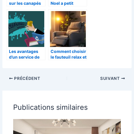
sur les canapés
Noel a petit
convertibles
budget et en DIY
Les avantages
Comment choisir
d’un service de
le fauteuil relax et
nettoyage de
releveur idéal
canape
pour votre
confort quotidien
PRÉCÉDENT
SUIVANT
Publications similaires