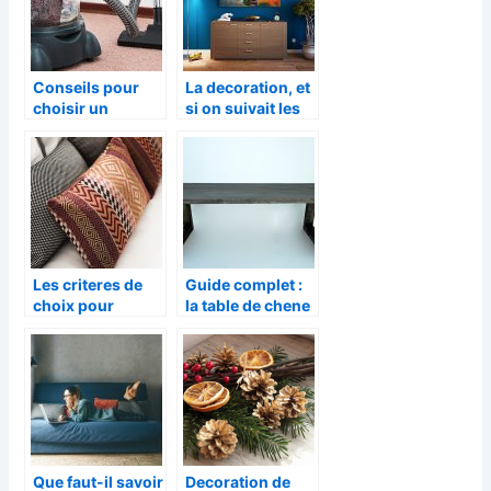
Conseils pour
La decoration, et
choisir un
si on suivait les
meilleur modèle
tendances du
d’aspirateur
moment ?
vapeur
Les criteres de
Guide complet :
choix pour
la table de chene
acheter un
massif pour salle
canape
a manger
convertible
Que faut-il savoir
Decoration de