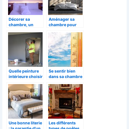
Décorer sa
Aménager sa
chambre, un
chambre pour
espace important
son bien être.
Quelle peinture
Se sentir bien
intérieure choisir
dans sa chambre
pour l’été
en été.
Une bonne literie
Les différents
: la garantie d’un
types de poêles