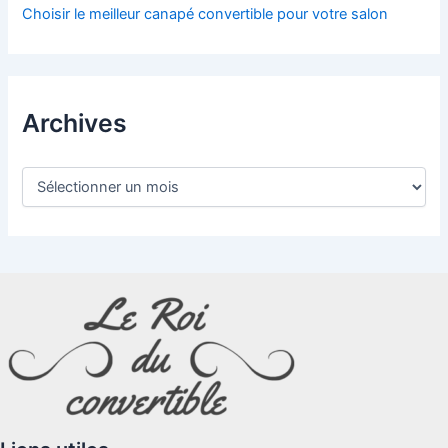
Choisir le meilleur canapé convertible pour votre salon
Archives
A
r
c
h
i
v
e
s