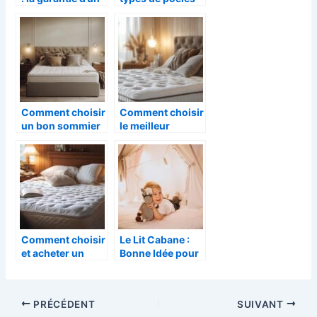
sommeil
chauffages
réparateur
Comment choisir
Comment choisir
un bon sommier
le meilleur
pour un sommeil
matelas pour
réparateur
votre sommeil
reparateur
Comment choisir
Le Lit Cabane :
et acheter un
Bonne Idée pour
matelas
la Chambre ?
performant pour
ameliorer votre
PRÉCÉDENT
SUIVANT
sommeil ?