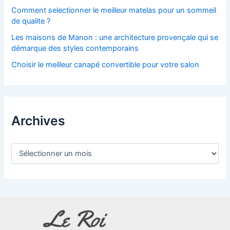
Comment selectionner le meilleur matelas pour un sommeil
de qualite ?
Les maisons de Manon : une architecture provençale qui se
démarque des styles contemporains
Choisir le meilleur canapé convertible pour votre salon
Archives
A
r
c
h
i
v
e
s