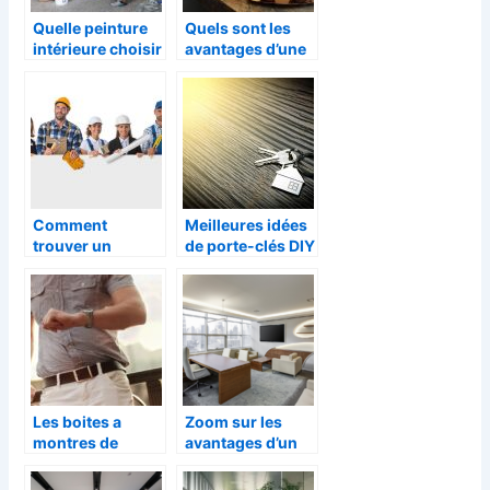
Quelle peinture
Quels sont les
intérieure choisir
avantages d’une
pour l’été
lampe de table ou
de bureau ?
Comment
Meilleures idées
trouver un
de porte-clés DIY
artisan fiable ?
Les boites a
Zoom sur les
montres de
avantages d’un
voyage comment
bureau d’angle
proteger vos