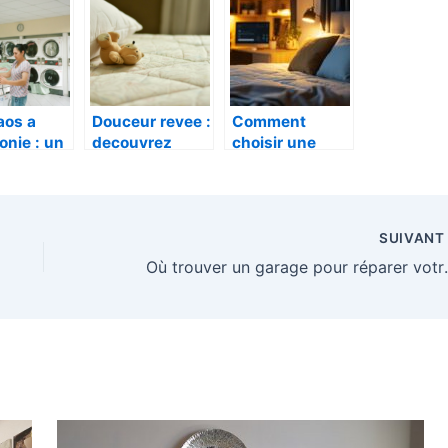
d’aspirateur
du moment ?
vapeur
aos a
Douceur revee :
Comment
onie : un
decouvrez
choisir une
e adapte
comment
literie adaptée
choisir une
pour maximiser
orphoser
literie luxueuse
sa réussite
buanderie
professionnelle
SUIVAN
Où trouver un g