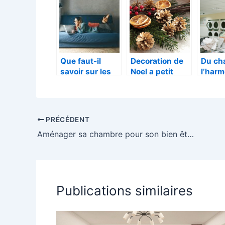
debillardee ?
canape
convertible
Que faut-il
Decoration de
Du ch
savoir sur les
Noel a petit
l’harm
canapés
budget et en
meubl
convertibles
DIY
pour
metam
votre 
PRÉCÉDENT
Aménager sa chambre pour son bien être.
Publications similaires