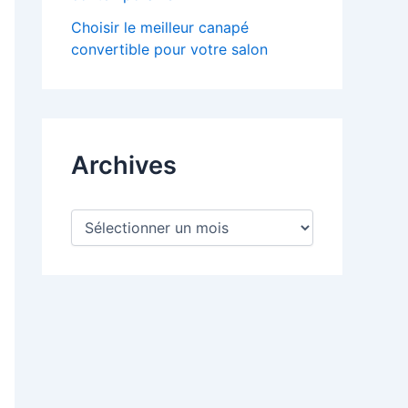
Choisir le meilleur canapé
convertible pour votre salon
Archives
A
r
c
h
i
v
e
s