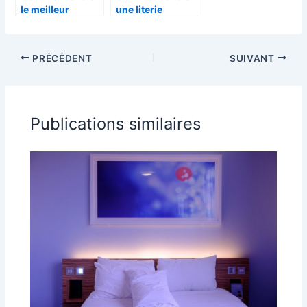
le meilleur
une literie
matelas 140×190
confortable pour
pour un sommeil
une chambre
optimal
automnale
PRÉCÉDENT
SUIVANT
Publications similaires