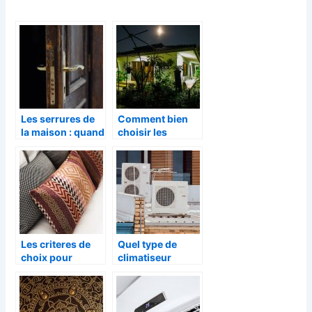
Les serrures de
Comment bien
la maison : quand
choisir les
et pourquoi faut-
appliques
il les changer ?
extérieures
Les criteres de
Quel type de
choix pour
climatiseur
acheter un
choisi lors d’une
canape
installation ?
convertible