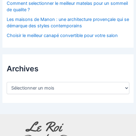
Comment selectionner le meilleur matelas pour un sommeil
de qualite ?
Les maisons de Manon : une architecture provençale qui se
démarque des styles contemporains
Choisir le meilleur canapé convertible pour votre salon
Archives
A
r
c
h
i
v
e
s