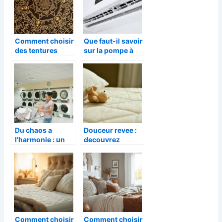
Comment choisir
Que faut-il savoir
des tentures
sur la pompe à
murales pour
chaleur air eau ?
décorer sa
maison ?
Du chaos a
Douceur revee :
l’harmonie : un
decouvrez
meuble adapte
comment choisir
pour
une literie
metamorphoser
luxueuse
votre buanderie
Comment choisir
Comment choisir