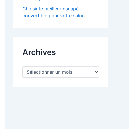
Choisir le meilleur canapé
convertible pour votre salon
Archives
A
r
c
h
i
v
e
s