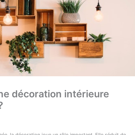
e décoration intérieure
?
e, la décoration joue un rôle important. Elle séduit de