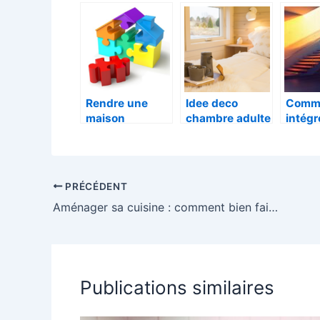
avantages
douche
carrel
d’une maison à
ossature bois ?
Rendre une
Idee deco
Comm
maison
chambre adulte
intégr
econome : les
scandinave :
escali
fondamentaux
creez un cocon
moder
a retenir
douillet et style
main 
dans 
PRÉCÉDENT
intéri
Aménager sa cuisine : comment bien faire ?
Publications similaires