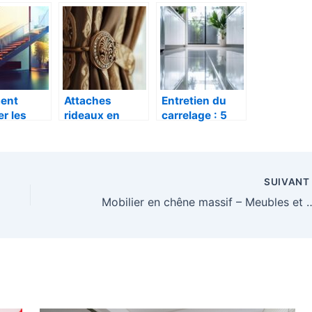
age
souscription a
touche
une entreprise
moderne et
d’isolation de
conviviale a
facade
votre salon
ent
Attaches
Entretien du
er les
rideaux en
carrelage : 5
ers
metal marron et
astuces pour
nes avec
or : l’alliance
faire briller son
courante
parfaite des
carrelage sans
votre
finitions nobles
effort
SUIVAN
eur
Mobilier en chêne massif – Meu