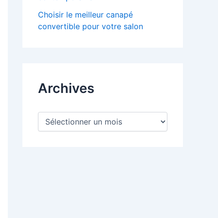
Choisir le meilleur canapé
convertible pour votre salon
Archives
A
r
c
h
i
v
e
s