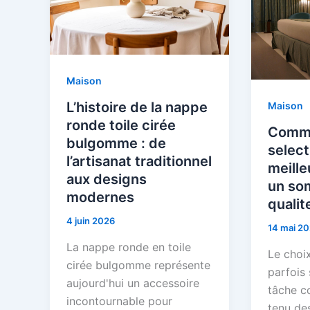
Maison
L’histoire de la nappe
Maison
ronde toile cirée
Comm
bulgomme : de
select
l’artisanat traditionnel
meille
aux designs
un so
modernes
qualit
4 juin 2026
14 mai 2
La nappe ronde en toile
Le choi
cirée bulgomme représente
parfois 
aujourd'hui un accessoire
tâche c
incontournable pour
tenu des