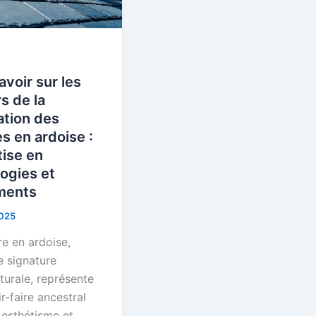
avoir sur les
s de la
ation des
es en ardoise :
ise en
ogies et
ements
2025
re en ardoise,
e signature
turale, représente
r-faire ancestral
e esthétisme et