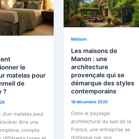
Maison
Les maisons de
Manon : une
ent
architecture
ionner le
provençale qui se
ur matelas pour
démarque des styles
mmeil de
contemporains
e ?
18 décembre 2025
026
Dans le paysage
x d’un matelas peut
architectural du sud de la
s’avérer être une
France, une entreprise se
omplexe, compte
distingue par son
 différents types et