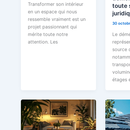
Transformer son intérieur
toute 
en un espace qui nous
juridi
ressemble vraiment est un
30 octob
projet passionnant qui
mérite toute notre
Le dém
attention. Les
représe
source d
notammen
transpo
volumin
étages 