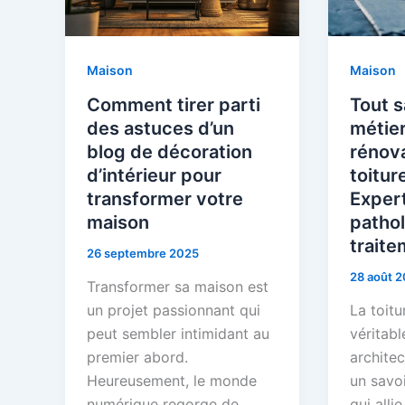
Maison
Maison
Comment tirer parti
Tout s
des astuces d’un
métier
blog de décoration
rénov
d’intérieur pour
toitur
transformer votre
Expert
maison
pathol
trait
26 septembre 2025
28 août 
Transformer sa maison est
un projet passionnant qui
La toitu
peut sembler intimidant au
véritabl
premier abord.
architec
Heureusement, le monde
un savoi
numérique regorge de
qui alli