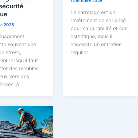
12 octobre 2025
sécurité
Le carrelage est un
que
revêtement de sol prisé
re 2025
pour sa durabilité et son
énagement
esthétique, mais il
nte souvent une
nécessite un entretien
e stress,
régulier
t lorsqu’il faut
rter des meubles
eux vers des
élevés. À