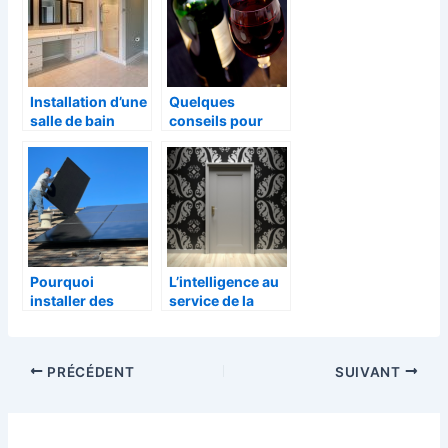
Installation d’une
Quelques
salle de bain
conseils pour
adéquate pour
choisir sa cave à
séniors :
vin
pourquoi et
comment s’y
prendre ?
Pourquoi
L’intelligence au
installer des
service de la
panneaux
securite :
solaires pour
decouverte de la
votre maison ?
carte
PRÉCÉDENT
SUIVANT
electronique
pour portail
battant