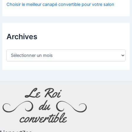
Choisir le meilleur canapé convertible pour votre salon
Archives
A
r
c
h
i
v
e
s