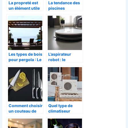
La propreté est
La tendance des
un élément utile
piscines
pour avoir une
naturelles
bonne santé
comme
décoration de
jardin
Les types de bois
L’aspirateur
pour pergola : Le
robot : le
bois traité sous
nettoyage en
pression
toute autonomie
de la maison
Comment choisir
Quel type de
un couteau de
climatiseur
cuisine ?
choisi lors d’une
installation ?