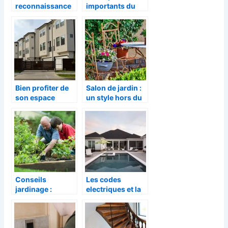
reconnaissance
importants du
de type de terre
jardinage
du jardin
Bien profiter de
Salon de jardin :
son espace
un style hors du
jardin avec un
temps
portail coulissant
Conseils
Les codes
jardinage :
electriques et la
choisir et planter
puissance pour
sur votre jardin
piscines