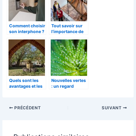
Comment choisir
Tout savoir sur
son interphone ?
l’importance de
la menuiserie
dans une maison
Quels sont les
Nouvelles vertes
avantages et les
: un regard
inconvenients
optimiste sur
des fontaines
l’ecologie
d’interieur ?
PRÉCÉDENT
SUIVANT