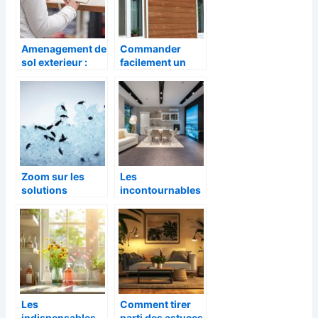
Bordeaux ?
Amenagement de
Commander
sol exterieur :
facilement un
quels sont les
volet solaire pour
types de
votre maison
carreaux a la
mode ?
Zoom sur les
Les
solutions
incontournables
efficaces pour
magasins de
combattre les
meubles a
puces
Vendenheim pres
de Strasbourg
Les
Comment tirer
indispensables
parti des astuces