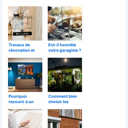
Travaux de
Est-il honnête
rénovation et
votre garagiste ?
entretien
d’appareils/
équipements de
maison
Pourquoi
Comment bien
recourir à un
choisir les
décorateur
appliques
d’intérieur ou
extérieures
designer
d’intérieur à