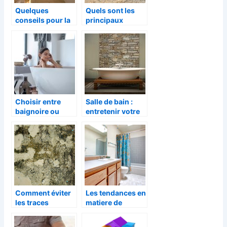
Quelques
Quels sont les
conseils pour la
principaux
décoration de
avantages d’une
votre salon
maison à
ossature bois ?
Choisir entre
Salle de bain :
baignoire ou
entretenir votre
douche
carrelage
Comment éviter
Les tendances en
les traces
matiere de
d’humidité et les
rideaux de
moisissures ?
douche