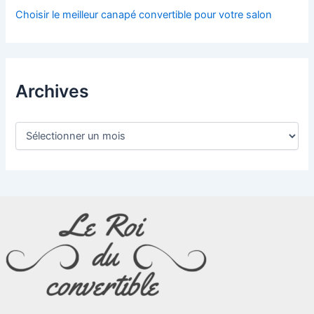
Choisir le meilleur canapé convertible pour votre salon
Archives
A
r
c
h
i
v
e
s