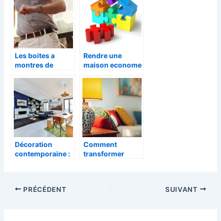
Les boites a
Rendre une
montres de
maison econome
voyage comment
: les
proteger vos
fondamentaux a
montres lorsque
retenir
vous etes en
deplacement
Décoration
Comment
contemporaine :
transformer
quels sont les
votre intérieur
meubles à
avec des objets
privilégier ?
de décoration
PRÉCÉDENT
SUIVANT
originaux