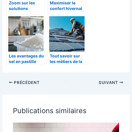
Zoom sur les
Maximiser le
solutions
confort hivernal
efficaces pour
avec une
combattre les
rénovation
puces
intelligente et
une chaleur
optimale
Les avantages du
Tout savoir sur
sel en pastille
les métiers de la
pour
rénovation des
adoucisseur
toitures en
d’eau :
ardoise :
PRÉCÉDENT
SUIVANT
Indispensable
Expertise en
pour une eau de
pathologies et
qualité
traitements
Publications similaires