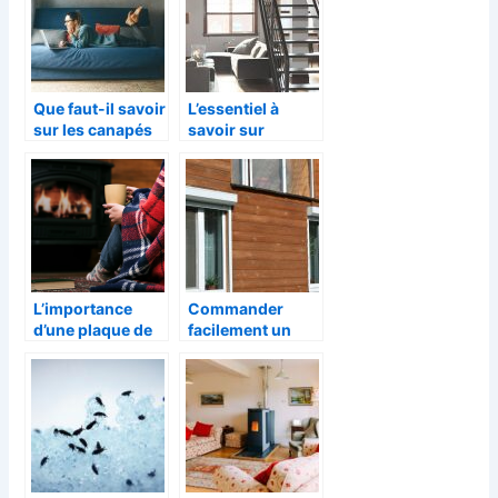
d’intérieur à
Bordeaux ?
Que faut-il savoir
L’essentiel à
sur les canapés
savoir sur
convertibles
l’assurance
habitation
étudiants
L’importance
Commander
d’une plaque de
facilement un
protection pour
volet solaire pour
poele a bois
votre maison