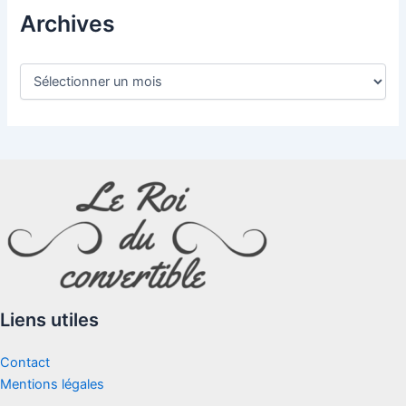
Archives
A
r
c
h
i
v
e
s
Liens utiles
Contact
Mentions légales