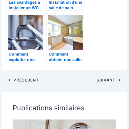
Les avantages a
Installation d’une
installer un WC
salle de bain
suspendus
adéquate pour
séniors :
pourquoi et
comment s’y
prendre ?
Comment
Comment
exploiter une
obtenir une salle
salle de bain avec
de bain originale
colonne ?
?
PRÉCÉDENT
SUIVANT
Publications similaires