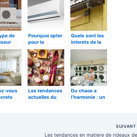
ype de
Pourquoi opter
Quels sont les
iseur
pour la
interets de la
 lors
climatisation
souscription a
mobile ?
une entreprise
lation ?
d’isolation de
facade
rez-vous
Les tendances
Du chaos a
ecrets
actuelles du
l’harmonie : un
bricolage pour
meuble adapte
ation
la maison et le
pour
n reussie
jardin
metamorphoser
votre buanderie
SUIVAN