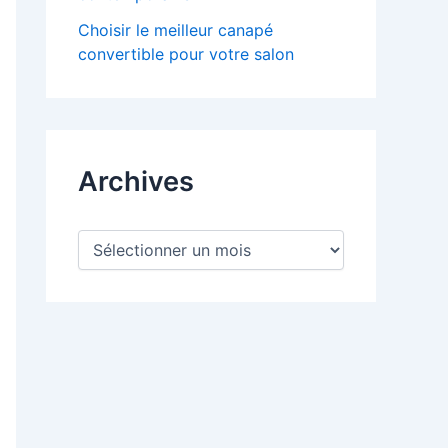
Choisir le meilleur canapé
convertible pour votre salon
Archives
A
r
c
h
i
v
e
s