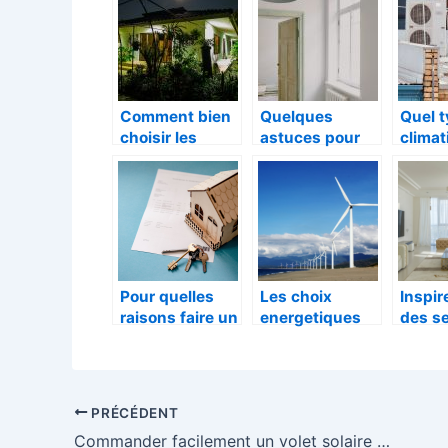
Comment bien
Quelques
Quel t
choisir les
astuces pour
climat
appliques
trouver des
choisi
extérieures
radiateurs
d’une
electriques
instal
performants
pour chauffer
au mieux son
logement
Pour quelles
Les choix
Inspi
raisons faire un
energetiques
des s
diagnostic
pour une
d’une
immobilier ?
maison
decor
ecologique et
maiso
une empreinte
PRÉCÉDENT
carbone reduite
Commander facilement un volet solaire pour votre maison