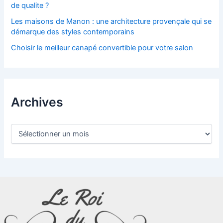
de qualite ?
Les maisons de Manon : une architecture provençale qui se
démarque des styles contemporains
Choisir le meilleur canapé convertible pour votre salon
Archives
A
r
c
h
i
v
e
s