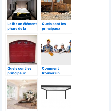
Le lit : un élément
Quels sont les
phare de la
principaux
décoration de
avantages d’une
chambre
maison à
ossature bois ?
Quels sont les
Comment
principaux
trouver un
criteres de choix
artisan fiable ?
d’un portail
coulissant ?