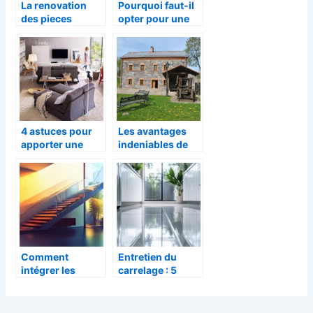
La renovation
Pourquoi faut-il
des pieces
opter pour une
importantes
véranda
d’une maison
bioclimatique ?
4 astuces pour
Les avantages
apporter une
indeniables de
touche moderne
l’eco-
et conviviale a
construction :
votre salon
focus sur la
maison
ecologique
Comment
Entretien du
intégrer les
carrelage : 5
escaliers
astuces pour
modernes avec
faire briller son
main courante
carrelage sans