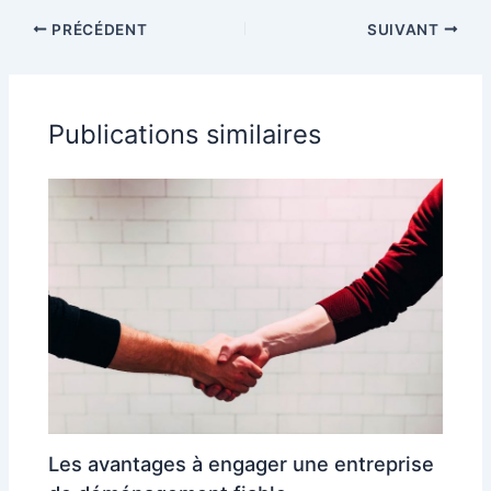
ménagers qui
d’intérieur pour
PRÉCÉDENT
SUIVANT
font la différence
transformer
votre maison
Publications similaires
Les avantages à engager une entreprise