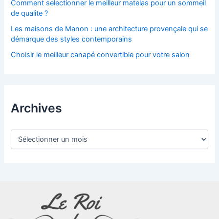
Comment selectionner le meilleur matelas pour un sommeil
de qualite ?
Les maisons de Manon : une architecture provençale qui se
démarque des styles contemporains
Choisir le meilleur canapé convertible pour votre salon
Archives
A
r
c
h
i
v
e
s