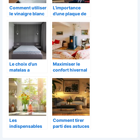
Comment utiliser
L’importance
le vinaigre blanc
d’une plaque de
pour nettoyer sa
protection pour
maison ?
poele a bois
Le choix d’un
Maximiser le
matelas a
confort hivernal
memoire de
avec une
forme
rénovation
intelligente et
une chaleur
optimale
Les
Comment tirer
indispensables
parti des astuces
de la maison :
d’un blog de
Des produits
décoration