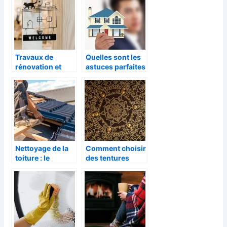
Travaux de
Quelles sont les
rénovation et
astuces parfaites
entretien
pour trouver la
d’appareils/
maison de ses
équipements de
reves ?
maison
Nettoyage de la
Comment choisir
toiture : le
des tentures
nécessaire à
murales pour
savoir
décorer sa
maison ?