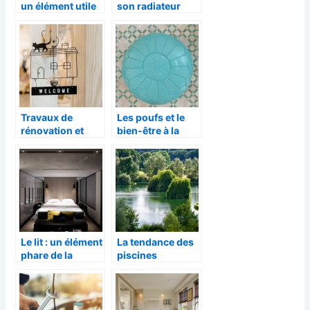
un élément utile
son radiateur
pour avoir une
n’émet plus de
bonne santé
chaleur
Travaux de
Les poufs et le
rénovation et
bien-être à la
entretien
maison
d’appareils/
équipements de
maison
Le lit : un élément
La tendance des
phare de la
piscines
décoration de
naturelles
chambre
comme
décoration de
jardin